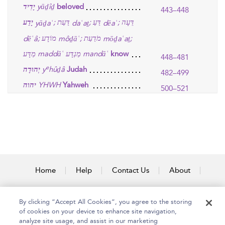
יָדִיד
yāḏîḏ
beloved
443–448
דֵּעָה
דַּעַ
דַּעַת
יָדַע
;
;
;
yāḏaʿ
daʿaṯ
dēaʿ
מֹדַעַת
מוֹדָע
;
;
;
dēʿâ
môḏāʿ
mōḏaʿaṯ
מַדָּע
maddāʿ
מַנְדָּע
mandāʿ
know
448–481
e
יְהוּדָה
y
hûḏâ
Judah
482–499
יהוה
YHWH
Yahweh
500–521
Home
Help
Contact Us
About
Accessibility
By clicking “Accept All Cookies”, you agree to the storing
of cookies on your device to enhance site navigation,
analyze site usage, and assist in our marketing