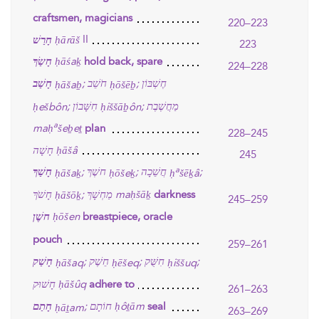
craftsmen, magicians
220–223
II
חָרַשׁ
ḥārāš
223
חָשַׂךְ
ḥāśaḵ
hold back, spare
224–228
חֶשְׁבּוֹן
חֹשֵׁב
חָשַׁב
;
;
ḥāšaḇ
ḥōšēḇ
מַחֲשֶׁבֶת
חִשָּׁבוֹן
;
;
ḥešbôn
ḥiššāḇôn
a
maḥ
šeḇeṯ
plan
228–245
חָשָׁה
ḥāšâ
245
a
חֲשֵׁכָה
חשֶׁךְ
חָשַׁךְ
;
;
;
ḥāšaḵ
ḥōšeḵ
ḥ
šēḵâ
חָשֹׁךְ
מַחְשָׁךְ
maḥšāḵ
;
darkness
ḥāšōḵ
245–259
חשֶׁן
ḥōšen
breastpiece, oracle
pouch
259–261
חִשֻּׁק
חֵשֶׁק
חָשַׁק
;
;
;
ḥāšaq
ḥēšeq
ḥiššuq
חָשׁוּק
ḥāšûq
adhere to
261–263
חָתַם
חוֹתָם
ḥôṯām
;
seal
ḥāṯam
263–269