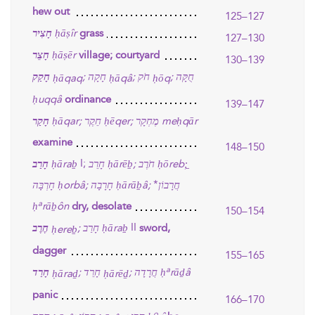
hew out
125–127
חָצִיר
ḥāṣîr
grass
127–130
חָצֵר
ḥāṣēr
village; courtyard
130–139
חֻקָּה
חֹק
חָקָה
חָקַק
;
;
;
ḥāqaq
ḥāqâ
ḥōq
ḥuqqâ
ordinance
139–147
חָקַר
ḥāqar;
חֵקֶר
ḥēqer;
מֶחְקָר
meḥqār
examine
148–150
I;
חָרַב
ḥāraḇ
חָרֵב
ḥārēḇ;
חֹרֶב
ḥōreb;̱
*
חָרְבָּה
ḥorbâ;
חָרָבָה
ḥārāḇâ;
חֲרָבוֹן
a
ḥ
rāḇôn
dry, desolate
150–154
II
חֶרֶב
חָרַב
ḥāraḇ
;
sword,
ḥereḇ
dagger
155–165
a
חָרַד
חָרֵד
חֲרָדָה
ḥ
rāḏâ
;
;
ḥāraḏ
ḥārēḏ
panic
166–170
o