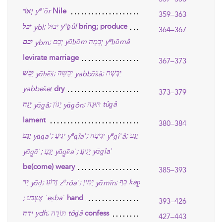
e
יְאֹר
y
ʾōr
Nile
359–363
e
יבל
יְבוּל
y
ḇûl
;
bring; produce
ybl
364–367
e
יבם
יָבָם
yāḇām
יְבָמָה
y
ḇāmâ
;
ybm
levirate marriage
367–373
יַבֶּשֶׁת
יַבָּשָׁה
יָבֵשׁ
;
;
yāḇēš
yabbāšâ
yabbešeṯ
dry
373–379
יָגָה
יָגוֹן
תּוּגָה
tûg̱â
;
;
yāg̱â
yāg̱ôn
lament
380–384
e
e
יָגָע
יְגִיעָה
יְגִיעַ
יָגַע
;
;
;
yāg̱aʿ
y
g̱îaʿ
y
g̱îʿâ
יָגֵעַ
יָגִיעַ
yāg̱îaʿ
;
;
yāg̱āʿ
yāg̱ēaʿ
be(come) weary
385–393
e
יָד
זְרוֹעַ
יָמִין
כַּף
kap̱
;
;
;
yāḏ
z
rôaʿ
yāmîn
אֶצְבַּע
ʾeṣbaʿ
;
hand
393–426
;
ידה
ydh
תּוֹדָה
tôḏâ
confess
427–443