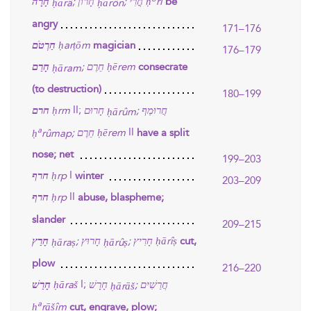
חָרָה
חָרוֹן
חֳרִי
ḥ
rî
;
;
be
ḥārâ
ḥārôn
angry
171–176
חַרְטֹם
ḥarṭōm
magician
176–179
חָרַם
חֵרֶם
ḥērem
;
consecrate
ḥāram
(to destruction)
180–199
II;
חרם
ḥrm
חָרוּם
חֲרוּמַף
;
ḥārûm
II
a
חֵרֶם
ḥērem
;
have a split
ḥ
rûmap
nose; net
199–203
I
חרף
ḥrp
winter
203–209
II
חרף
ḥrp
abuse, blaspheme;
slander
209–215
חָרַץ
חָרוּץ
חָרִיץ
ḥārîṣ
;
;
cut,
ḥāraṣ
ḥārûṣ
plow
216–220
I;
חָרַשׁ
ḥāraš
חָרָשׁ
חֲרַשִׁים
;
ḥārāš
a
ḥ
rāšîm
cut, engrave, plow;