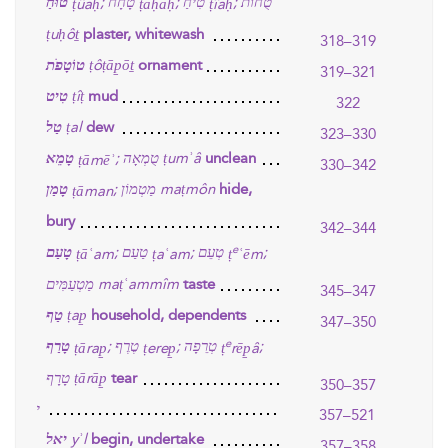
טֻחוֹת
טִיחַ
טָחָח
טוּחַ
;
;
;
ṭûaḥ
ṭāḥāḥ
ṭîaḥ
ṭuḥôṯ
plaster, whitewash
318–319
טוֹטָפֹת
ṭôṭāp̱ōṯ
ornament
319–321
טִיט
ṭîṭ
mud
322
טַל
ṭal
dew
323–330
טָמֵא
טֻמְאָה
ṭumʾâ
;
unclean
ṭāmēʾ
330–342
טָמַן
מַטְמוֹן
maṭmôn
;
hide,
ṭāman
bury
342–344
e
טְעֵם
טַעַם
טָעַם
;
;
;
ṭāʿam
ṭaʿam
ṭ
ʿēm
מַטְעַמִּים
maṭʿammîm
taste
345–347
טַף
ṭap̱
household, dependents
347–350
e
טְרֵפָה
טֶרֶף
טָרַף
;
;
;
ṭārap̱
ṭerep̱
ṭ
rēp̱â
טָרָף
ṭārāp̱
tear
350–357
י
357–521
יאל
yʾl
begin, undertake
357–358