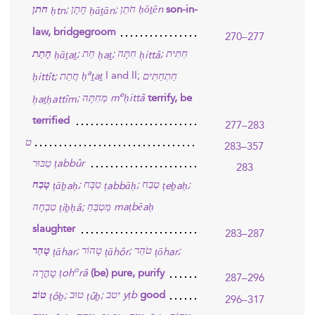
חתן
חָתָן
חֹתֵן
ḥōṯēn
;
;
son-in-
ḥtn
ḥāṯān
law, bridgegroom
270–277
חִתִּית
חִתָּה
חַת
חָתַת
;
;
;
ḥāṯaṯ
ḥaṯ
ḥittâ
a
I and II;
חֲתַת
ḥ
ṯaṯ
חַתְחַתִּים
;
ḥittît
e
מְחִתָּה
m
ḥittâ
;
terrify, be
ḥaṯḥattîm
terrified
277–283
ט
283–357
טַבּוּר
ṭabbûr
283
טֶבַח
טַבָּח
טָבַח
;
;
;
ṭāḇaḥ
ṭabbāḥ
ṭeḇaḥ
טִבְחָה
מַטְבֵּחַ
maṭbēaḥ
;
ṭiḇḥâ
slaughter
283–287
טֹהַר
טָהוֹר
טָהַר
;
;
;
ṭāhar
ṭāhôr
ṭōhar
o
טָהֳרָה
ṭoh
râ
(be) pure, purify
287–296
טוֹב
טוּב
יטב
yṭb
;
;
good
ṭôḇ
ṭûḇ
296–317