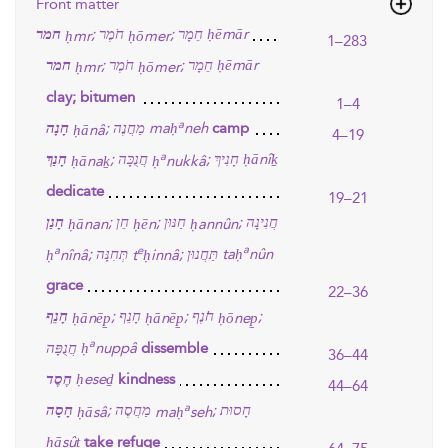
Front matter
חמר
חֹמֶר
חֵמָר
ḥēmār
;
;
ḥmr
ḥōmer
1–283
חמר
חֹמֶר
חֵמָר
ḥēmār
;
;
ḥmr
ḥōmer
clay; bitumen
1–4
a
חָנָה
מַחֲנֶה
maḥ
neh
;
camp
ḥānâ
4–19
a
חָנַךְ
חֲנֻכָּה
חָנִיךְ
ḥānîḵ
;
;
ḥānaḵ
ḥ
nukkâ
dedicate
19–21
חֲנִינָה
חַנּוּן
חֵן
חָנַן
;
;
;
ḥānan
ḥēn
ḥannûn
a
a
e
תְּחִנָּה
תַּחֲנוּן
taḥ
nûn
;
;
ḥ
nînâ
t
ḥinnâ
grace
22–36
ח̇נֶף
חָנֵף
חָנֵף
;
;
;
ḥānēp̱
ḥānēp̱
ḥōnep̱
a
חֲנֻפָּה
ḥ
nuppâ
dissemble
36–44
חֶסֶד
ḥeseḏ
kindness
44–64
a
חָסוּת
מַחֲסֶה
חָסָה
;
;
ḥāsâ
maḥ
seh
ḥāsûṯ
take refuge