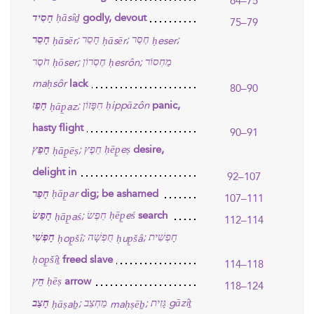
64–75
חָסִיד
ḥāsîḏ
godly, devout
75–79
חֶסֶר
חָסֵר
חָסֵר
;
;
;
ḥāsēr
ḥāsēr
ḥeser
מַחְסוֹר
חֶסְרוֹן
חֹסֶר
;
;
ḥōser
ḥesrôn
maḥsôr
lack
80–90
חָפַז
חִפָּזוֹן
ḥippāzôn
;
panic,
ḥāp̱az
hasty flight
90–91
חָפֵץ
חֵפֶץ
ḥēp̱eṣ
;
desire,
ḥāp̱ēṣ
delight in
92–107
חָפַר
ḥāp̱ar
dig; be ashamed
107–111
חָפַשׂ
חֵפֶשׂ
ḥēp̱eś
;
search
ḥāp̱aś
112–114
חָפְשִׁית
חֻפְשָׁה
חָפְשִׁי
;
;
ḥop̱šî
ḥup̱šâ
ḥop̱šîṯ
freed slave
114–118
חֵץ
ḥēṣ
arrow
118–124
חָצַב
מַחְצֵב
גָּזִית
gāzîṯ
;
;
ḥāṣaḇ
maḥṣēḇ