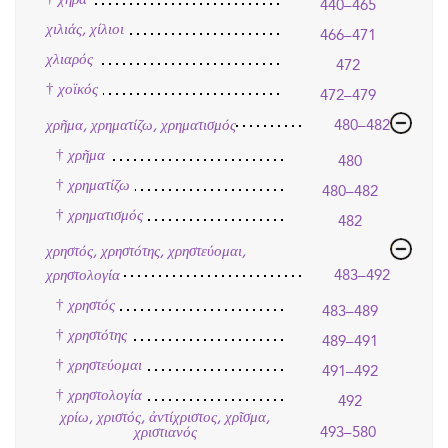
440–465
χιλιάς, χίλιοι
466–471
χλιαρός
472
†
χοϊκός
472–479
χρῆμα, χρηματίζω, χρηματισμός
480–482
†
χρῆμα
480
†
χρηματίζω
480–482
†
χρηματισμός
482
χρηστός, χρηστότης, χρηστεύομαι,
χρηστολογία
483–492
†
χρηστός
483–489
†
χρηστότης
489–491
†
χρηστεύομαι
491–492
†
χρηστολογία
492
χρίω, χριστός, ἀντίχριστος, χρῖσμα,
493–580
χριστιανός