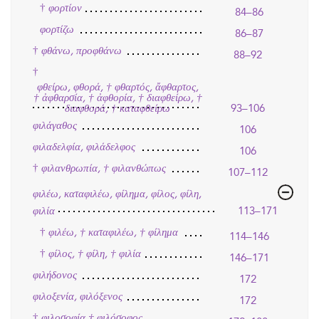
†
φορτίον
84–86
φορτίζω
86–87
†
φθάνω, προφθάνω
88–92
†
φθείρω, φθορά, † φθαρτός, ἄφθαρτος,
† ἀφθαρσία, † ἀφθορία, † διαφθείρω, †
διαφθορά, † καταφθείρω
93–106
φιλάγαθος
106
φιλαδελφία, φιλάδελφος
106
†
φιλανθρωπία, † φιλανθώπως
107–112
φιλέω, καταφιλέω, φίλημα, φίλος, φίλη,
φιλία
113–171
†
φιλέω, † καταφιλέω, † φίλημα
114–146
†
φίλος, † φίλη, † φιλία
146–171
φιλήδονος
172
φιλοξενία, φιλόξενος
172
†
φιλοσοφία † φιλόσοφος