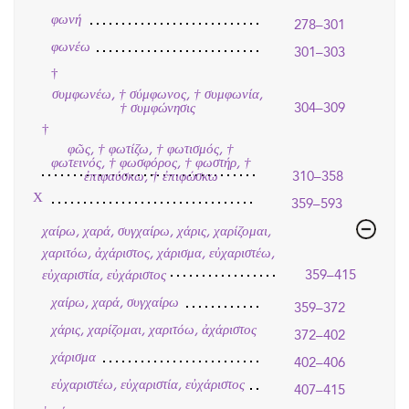
φωνή
278–301
φωνέω
301–303
†
συμφωνέω, † σύμφωνος, † συμφωνία,
304–309
† συμφώνησις
†
φῶς, † φωτίζω, † φωτισμός, †
φωτεινός, † φωσφόρος, † φωστήρ, †
ἐπιφαύσκω, † ἐπιφώσκω
310–358
Χ
359–593
χαίρω, χαρά, συγχαίρω, χάρις, χαρίζομαι,
χαριτόω, ἀχάριστος, χάρισμα, εὐχαριστέω,
εὐχαριστία, εὐχάριστος
359–415
χαίρω, χαρά, συγχαίρω
359–372
χάρις, χαρίζομαι, χαριτόω, ἀχάριστος
372–402
χάρισμα
402–406
εὐχαριστέω, εὐχαριστία, εὐχάριστος
407–415