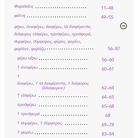
Φαρισαῖος
11–48
φάτνη
49–55
φέρω, ἀναφέρω, διαφέρω, τὰ διαφέροντα,
διάφορος εἰσφέρω, προσφέρω, προσφορά,
συμφέρω, σύμφορος, φόρος, φορέω,
φορτίον, φορτίζω
56–87
φέρω αἴρω
56–60
†
ἀναφέρω
60–61
†
διαφέρω, † τὰ διαφέροντα, † διάφορος
62–64
(ἀδιάφορον)
†
εἰσφέρω
64–65
προσφέρω
65–68
†
προσφορά
68
†
συμφέρω, † σύμφορος
69–78
†
φορέω
83–84