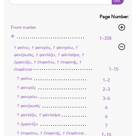
Go
Page Number:
Front matter
Φ
1–358
†
φαίνω, † φανερός, † φανερόω, †
φανέρωσις, † φαντάζω, † φάντασμα, †
ἐμφανίζω, † ἐπιφαίνω, † ἐπιφανής, †
ἐπιφάνεια
1–10
†
φαίνω
1–2
†
φανερός
2–3
†
φανερόω
3–6
†
φανέρωσις
6
†
φαντάζω, † φάντασμα
6
†
ἐμφανίζω
7
†
ἐπιφαίνω, † ἐπιφανής, † ἐπιφάνεια
7–10