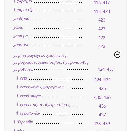
†
χάραγμα
416–417
†
χαρακτήρ
418–423
χαρίζομαι
423
χάρις
423
χάρισμα
423
χαριτόω
423
χείρ, χειραγωγέω, χειραγωγός,
χειρόγραφον, χειροποίητος, ἀχειροποίητος,
χειροτονέω
424–437
†
χείρ
424–434
†
χειραγωγέω, χειραγωγός
435
†
χειρόγραφον
435–436
†
χειροποίητος, ἀχειροποίητος
436
†
χειροτονέω
437
†
Χερουβίν
438–439
†
χήρα