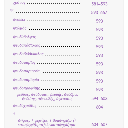
χρόνος
581–593
Ψ
593–667
ψάλλω
593
ψαλμός
593
ψευδάδελφος
593
ψευδαπόστολος
593
ψευδοδιδάσκαλος
593
ψευδόμαρτυς
593
ψευδομαρτυρέω
593
ψευδομαρτυρία
593
ψευδοπροφήτης
593
ψεῦδος, ψεύδομαι, ψευδής, ψεῦσμα,
594–603
ψεύστης, ἀψευσδής, ἄψευστος
ψευδόχριστος
604
†
ψῆφος, † ψηφίζω, † συμψηφίζω (†
604–607
καταψηφίζομαι) συγκαταψηφίζομαι