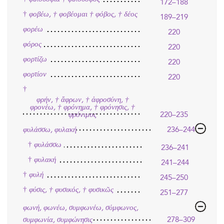
172–188
†
φοβέω, † φοβέομαι † φόβος, † δέος
189–219
φορέω
220
φόρος
220
φορτίζω
220
φορτίον
220
†
φρήν, † ἄφρων, † ἀφροσύνη, †
φρονέω, † φρόνημα, † φρόνησις, †
φρόνιμος
220–235
φυλάσσω, φυλακή
236–244
†
φυλάσσω
236–241
†
φυλακή
241–244
†
φυλή
245–250
†
φύσις, † φυσικός, † φυσικῶς
251–277
φωνή, φωνέω, συμφωνέω, σύμφωνος,
συμφωνία, συμφώνησις
278–309