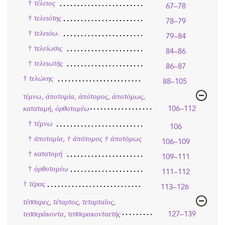
†
τέλειος
67–78
†
τελειότης
78–79
†
.
τελειόω
79–84
†
τελείωσις
84–86
†
τελειωτής
86–87
†
τελώνης
88–105
τέμνω, ἀποτομία, ἀπότομος, ἀποτόμως,
κατατομή, ὀρθοτομέω
106–112
†
τέμνω
106
†
ἀποτομία, † ἀπότομος † ἀποτόμως
106–109
†
κατατομή
109–111
†
ὀρθοτομέω
111–112
†
τέρας
113–126
τέσσαρες, τέταρτος, τεταρταῖος,
τεσσεράκοντα, τεσσερακονταετής
127–139