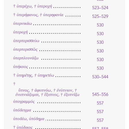
†
ὑπερέχω, † ὑπεροχή
523–524
†
ὑπερήφανος, † ὑπερηφανία
525–529
ὑπερνικάω
530
ὑπεροχή
530
ὑπερπερισσεύω
530
ὑπερπερισσῶς
530
ὑπερπλεονάζω
530
ὑπήκοος
530
†
ὑπηρέτης, † ὑπηρετέω
530–544
†
ὕπνος, † ἀφυπνόω, † ἐνύπνιον, †
545–556
ἐνυπνιάζομαι, † ἔξυπνος, † ἐξυπνίζω
ὑπογραμμός
557
ὑπόδειγμα
557
ὑποδέω, ὑπόδημα
557
†
ὑπόδικος
557–558