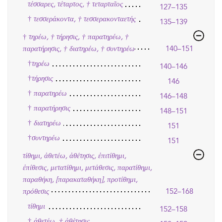
τέσσαρες, τέταρτος, † τεταρταῖος
127–135
†
τεσσεράκοντα, † τεσσερακονταετής
135–139
†
τηρέω, † τήρησις, † παρατηρέω, †
παρατήρησις, † διατηρέω, † συντηρέω
140–151
†
τηρέω
140–146
†
τήρησις
146
†
παρατηρέω
146–148
†
παρατήρησις
148–151
†
διατηρέω
151
†
συντηρέω
151
τίθημι, ἀθετέω, ἀθέτησις, ἐπιτίθημι,
ἐπίθεσις, μετατίθημι, μετάθεσις, παρατίθημι,
παραθήκη, [παρακαταθήκη], προτίθημι,
πρόθεσις
152–168
τίθημι
152–158
†
ἀθετέω, † ἀθέτησις