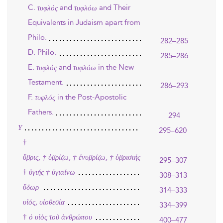
C.
and
and Their
τυφλός
τυφλόω
Equivalents in Judaism apart from
Philo.
282–285
D. Philo.
285–286
E.
and
in the New
τυφλός
τυφλόω
Testament.
286–293
F.
in the Post-Apostolic
τυφλός
Fathers.
294
Υ
295–620
†
ὕβρις, † ὑβρίζω, † ἐνυβρίζω, † ὑβριστής
295–307
†
ὑγιής † ὑγιαίνω
308–313
ὕδωρ
314–333
υἱός, υἱοθεσία
334–399
†
ὁ υἱὸς τοῦ ἀνθρώπου
400–477