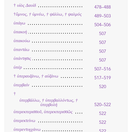
†
υἱὸς Δαυίδ
478–488
†
ὕμνος, † ὑμνέω, † ψάλλω, † ψαλμός
489–503
ὑπάγω
504–506
ὑπακοή
507
ὑπακούω
507
ὑπαντάω
507
ὑπάντησις
507
ὑπέρ
507–516
†
ὑπεραυξάνω, † αὐξάνω
517–519
ὑπερβαίν
520
†
ὑπερβάλλω, † ὑπερβαλλόντως, †
520–522
ὑπερβολή
ὑπερεκπερισσοῦ, ὑπερεκπερισσῶς
522
ὑπερεκτείνω
522
ὑπερεντυγχάνω
522