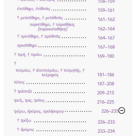
158–159
ἐπιτίθημι, ἐπίθεσις
159–161
†
μετατίθημι, † μετάθεσις
161–162
παρατίθημι, † παραθήκη,
162–164
[παρακαταθήκη]
†
προτίθημι, † πρόθεσις
164–167
προστίθημι
167–168
†
τιμή, † τιμάω
169–180
†
τολμάω, † ἀποτολμάω, † τολμητής, †
181–186
τολμηρός
τόπος
187–208
†
τράπεζα
209–215
τρεῖς, τρίς, τρίτος
216–225
τρέχω, δρόμος, πρόδρομος
226–235
†
τρέξω
226–233
†
δρόμος
233–234