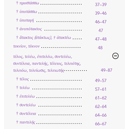
†
προστάσσω
37–39
†
ὑποτάσσω
39–46
†
ὑποταγή
46–47
†
ἁνυπότακτος
47
†
ἄτακτος (ἀτάκτως), † ἀτακτέω
47–48
τεκνίον, τέκνον
48
τέλος, τελέω, ἐπιτελέω, συντελέω,
συντέλεια, παντελής, τέλειος, τελειότης,
τελειόω, τελείωσις, τελειωτής
49–87
†
τέλος
49–57
†
τελέω
57–61
†
ἐπιτελέω
61–62
†
συντελέω
62–64
†
συντέλεια
64–66
†
παντελής
66–67