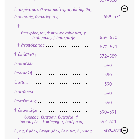
ὑποκρίνομαι, συνυποκρίνομαι, ὑπόκρισις,
ὑποκριτής, ἀνυπόκριτος
559–571
†
ὑποκρίνομαι, † συνυποκρίνομαι, †
559–570
ὑπόκρισις, † ὑποκριτής
†
ἀνυπόκριτος
570–571
†
ὑπόστασις
572–589
ὑποστέλλω
590
ὑποστολή
590
ὑποταγή
590
ὑποτάσσω
590
ὑποτύπωσις
590
†
ὑπωπιάζω
590–591
ὕστερος, ὕστερον, ὑστερέω, †
592–601
ἀφυστερέω, † ὑστέρημα, ὑστέρησις
ὕψος, ὑψόω, ὑπερυψόω, ὕψωμα, ὕψιστος
602–620