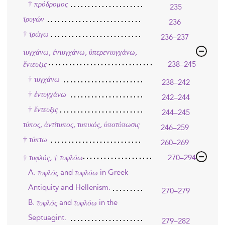
†
πρόδρομος
235
τρυγών
236
†
τρώγω
236–237
τυγχάνω, ἐντυγχάνω, ὑπερεντυγχάνω,
ἕντευξις
238–245
†
τυγχάνω
238–242
†
ἐντυγχάνω
242–244
†
ἔντευξις
244–245
τύπος, ἀντίτυπος, τυπικός, ὑποτύπωσις
246–259
†
τύπτω
260–269
†
τυφλός, † τυφλόω
270–294
A.
and
in Greek
τυφλός
τυφλόω
Antiquity and Hellenism.
270–279
B.
and
in the
τυφλός
τυφλόω
Septuagint.
279–282