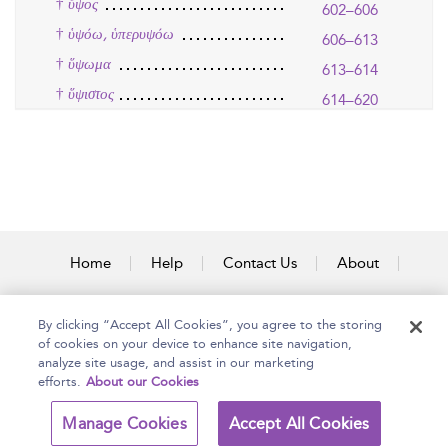
†
ὕψος
602–606
†
ὑψόω, ὑπερυψόω
606–613
†
ὕψωμα
613–614
†
ὕψιστος
614–620
Home
Help
Contact Us
About
Accessibility
By clicking “Accept All Cookies”, you agree to the storing
of cookies on your device to enhance site navigation,
analyze site usage, and assist in our marketing
efforts.
About our Cookies
Copyright Bloomsbury
Terms and Conditions
Publishing Plc 2025
Manage Cookies
Accept All Cookies
Privacy Policy